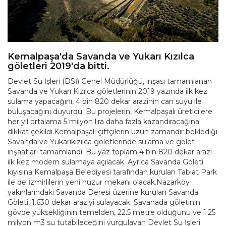
Kemalpaşa'da Savanda ve Yukarı Kızılca
göletleri 2019'da bitti.
Devlet Su İşleri (DSİ) Genel Müdürlüğü, inşası tamamlanan
Savanda ve Yukarı Kızılca göletlerinin 2019 yazında ilk kez
sulama yapacağını, 4 bin 820 dekar arazinin can suyu ile
buluşacağını duyurdu. Bu projelerin, Kemalpaşalı üreticilere
her yıl ortalama 5 milyon lira daha fazla kazandıracağına
dikkat çekildi.Kemalpaşalı çiftçilerin uzun zamandır beklediği
Savanda ve Yukarıkızılca göletlerinde sulama ve gölet
inşaatları tamamlandı. Bu yaz toplam 4 bin 820 dekar arazi
ilk kez modern sulamaya açılacak. Ayrıca Savanda Göleti
kıyısına Kemalpaşa Belediyesi tarafından kurulan Tabiat Park
ile de İzmirlilerin yeni huzur mekanı olacak.Nazarköy
yakınlarındaki Savanda Deresi üzerine kurulan Savanda
Göleti, 1.630 dekar araziyi sulayacak. Savanada göletinin
gövde yüksekliğinin temelden, 22.5 metre olduğunu ve 1.25
milyon m3 su tutabileceğini vurgulayan Devlet Su İşleri