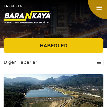
TR
menu
-
RU
-
EN
HABERLER
Diğer Haberler