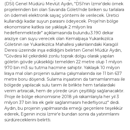
(DSİ) Genel Müdürü Mevlüt Aydın, "DSİ'nin İzmir'deki örnek
projelerinden biri olan Savanda Göleti'nde biriken su tarlalara
ön ödemeli elektronik sayaç yöntemi ile verilecek. Üretici
kullandığı kadar suyun parasını ödeyecek. Proje'nin bölge
ekonomisine katkısı ise yaklaşık 2 milyon lira
hedeflenmektedir" açıklamasında bulundu.3.190 dekar
araziye can suyu verecek olan Kemalpaşa Yukarıkızılca
Göletinin ise Yukarıkızılca Mahallesi yakınlarındaki Karagöl
Deresi üzerinde inşa edildiğini belirten Genel Müdür Aydın,
"Gövdesi kil çekirdekli zonlu toprak dolgu olarak yapılan
göletin gövde yüksekliği temelden 22 metre olup 1 milyon
970 bin m3 su tutma hacmine sahiptir. Yaklaşık 10 milyon
liraya mal olan projenin sulama çalışmalarında ise 11 bin 637
metre boru döşendi. Sulama inşaatının da tamamlanması ile
bölgede yapılacak sulu tarım ile birlikte hem tarlalardaki
verim artıracak, hem de yörede ürün çeşitliliği sağlanacaktır.
Proje ile bölge ekonomisine 2018 yılı rakamlarıyla her yıl 3
milyon 37 bin lira ek gelir sağlanmasını hedefliyoruz" dedi.
Aydın, bu projenin yapılmasında emeği geçenlere teşekkür
ederek, Egenin incisi İzmir'e bundan sonra da yatırımlarını
sürdüreceklerini belirtti.