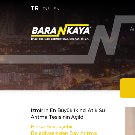
TR
-
RU
-
EN
A
İzmir’in En Büyük İkinci Atık Su
Arıtma Tesisinin Açıldı
Bursa Büyükşehir
Belediyesinden Dev Arıtma