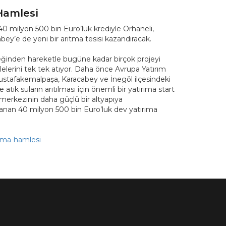
Hamlesi
0 milyon 500 bin Euro’luk krediyle Orhaneli,
bey’e de yeni bir arıtma tesisi kazandıracak.
erçeğinden hareketle bugüne kadar birçok projeyi
elerini tek tek atıyor. Daha önce Avrupa Yatırım
ustafakemalpaşa, Karacabey ve İnegöl ilçesindeki
 atık suların arıtılması için önemli bir yatırıma start
t merkezinin daha güçlü bir altyapıya
anan 40 milyon 500 bin Euro’luk dev yatırıma
tma-hamlesi