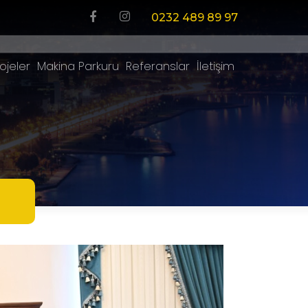
0232 489 89 97
ojeler
Makina Parkuru
Referanslar
İletişim