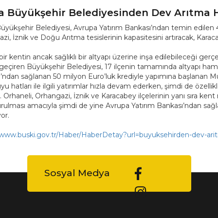
a Büyükşehir Belediyesinden Dev Arıtma 
üyükşehir Belediyesi, Avrupa Yatırım Bankası’ndan temin edilen 4
i, İznik ve Doğu Arıtma tesislerinin kapasitesini artıracak, Karaca
 bir kentin ancak sağlıklı bir altyapı üzerine inşa edilebileceği g
geçiren Büyükşehir Belediyesi, 17 ilçenin tamamında altyapı haml
’ndan sağlanan 50 milyon Euro’luk krediyle yapımına başlanan M
u hatları ile ilgili yatırımlar hızla devam ederken, şimdi de özellikle
r. Orhaneli, Orhangazi, İznik ve Karacabey ilçelerinin yanı sıra ken
rulması amacıyla şimdi de yine Avrupa Yatırım Bankası’ndan sağl
or.
/www.buski.gov.tr/Haber/HaberDetay?url=buyuksehirden-dev-ari
Sosyal Medya