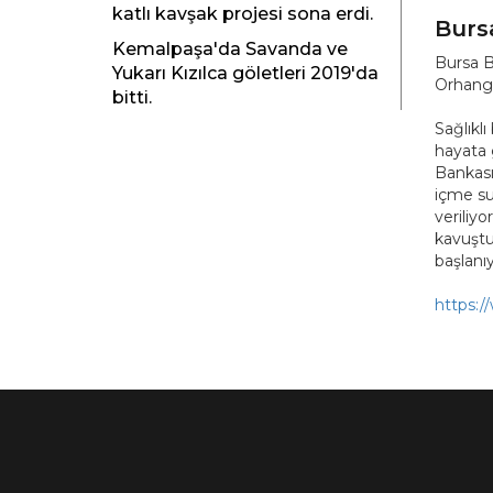
katlı kavşak projesi sona erdi.
Burs
Kemalpaşa'da Savanda ve
Bursa B
Yukarı Kızılca göletleri 2019'da
Orhangaz
bitti.
Sağlıklı
hayata 
Bankası
içme suy
veriliyo
kavuştu
başlanıy
https:/