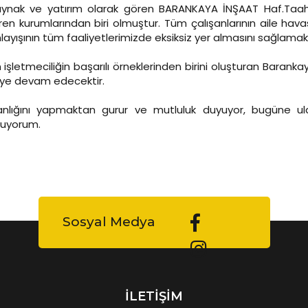
kaynak ve yatırım olarak gören BARANKAYA İNŞAAT Haf.Taah.
eren kurumlarından biri olmuştur. Tüm çalışanlarının aile hava
yışının tüm faaliyetlerimizde eksiksiz yer almasını sağlamakt
etmeciliğin başarılı örneklerinden birini oluşturan Barankay
eye devam edecektir.
şkanlığını yapmaktan gurur ve mutluluk duyuyor, bugüne
unuyorum.
Sosyal Medya
İLETİŞİM