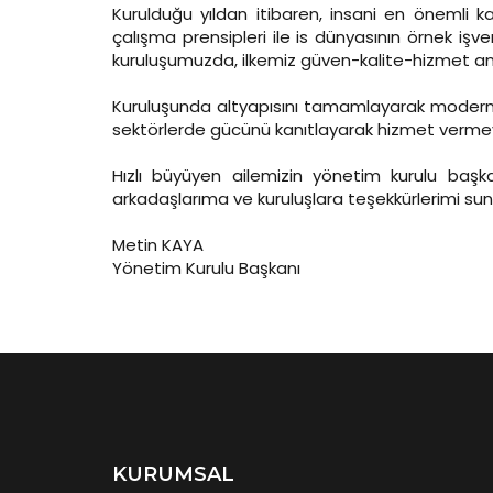
Kurulduğu yıldan itibaren, insani en önemli 
çalışma prensipleri ile is dünyasının örnek işv
kuruluşumuzda, ilkemiz güven-kalite-hizmet anla
Kuruluşunda altyapısını tamamlayarak modern işl
sektörlerde gücünü kanıtlayarak hizmet verm
Hızlı büyüyen ailemizin yönetim kurulu ba
arkadaşlarıma ve kuruluşlara teşekkürlerimi s
Metin KAYA
Yönetim Kurulu Başkanı
KURUMSAL