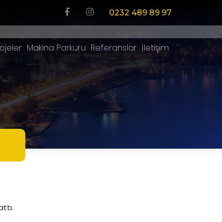
0232 489 89 97
ojeler
Makina Parkuru
Referanslar
İletişim
ttı.