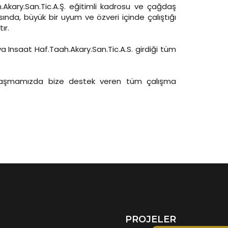
Akary.San.Tic.A.Ş. eğitimli kadrosu ve çağdaş
sında, büyük bir uyum ve özveri içinde çalıştığı
ır.
a Insaat Haf.Taah.Akary.San.Tic.A.S. girdiği tüm
 ulaşmamızda bize destek veren tüm çalışma
PROJELER