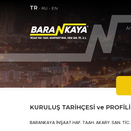
TR
-
RU
-
EN
A
KURULUŞ TARİHÇESİ ve PROFİLİ
BARANKAYA İNŞAAT HAF. TAAH. AKARY. SAN. TİC. A.Ş