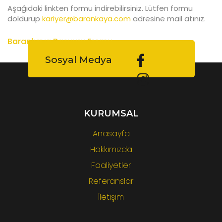
Aşağıdaki linkten formu indirebilirsiniz. Lütfen formu
doldurup
kariyer@barankaya.com
adresine mail atınız.
Barankaya Başvuru Fromu
Sosyal Medya
KURUMSAL
Anasayfa
Hakkımızda
Faaliyetler
Referanslar
İletişim