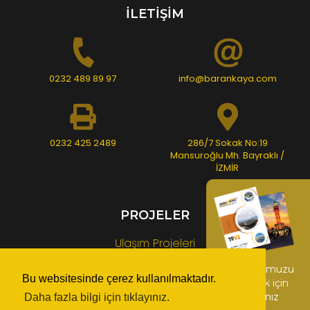
İLETİŞİM
0232 489 89 97
info@barankaya.com
0232 425 2489
286/7 Sokak No:19
Mansuroğlu Mh. Bayraklı /
İZMİR
PROJELER
Ulaşım Projeleri
Üst Yapı Projeleri
Kataloğumuzu
Bu websitesinde çerez kullanılmaktadır.
indirmek için
Rekreasyon Alanı ve Anfi Tiyatro Projeleri
tıklayınız
Daha fazla bilgi için tıklayınız.
Endüstriyel Projeler