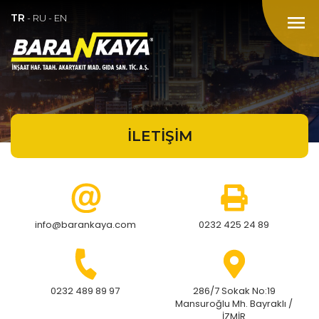
TR
menu
-
RU
-
EN
İLETİŞİM
info@barankaya.com
0232 425 24 89
0232 489 89 97
286/7 Sokak No:19
Mansuroğlu Mh. Bayraklı /
İZMİR