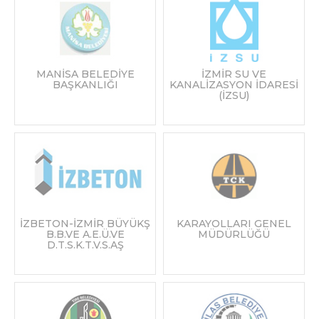
MANİSA BELEDİYE
İZMİR SU VE
BAŞKANLIĞI
KANALİZASYON İDARESİ
(İZSU)
İZBETON-İZMİR BÜYÜKŞ
KARAYOLLARI GENEL
B.B.VE A.E.Ü.VE
MÜDÜRLÜĞÜ
D.T.S.K.T.V.S.AŞ