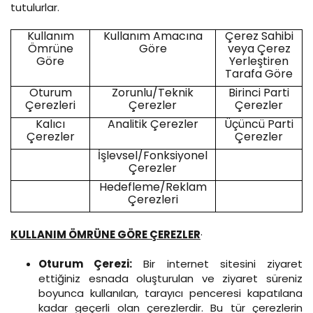
tutulurlar.
Kullanım
Kullanım Amacına
Çerez Sahibi
Ömrüne
Göre
veya Çerez
Göre
Yerleştiren
Tarafa Göre
Oturum
Zorunlu/Teknik
Birinci Parti
Çerezleri
Çerezler
Çerezler
Kalıcı
Analitik Çerezler
Üçüncü Parti
Çerezler
Çerezler
İşlevsel/Fonksiyonel
Çerezler
Hedefleme/Reklam
Çerezleri
KULLANIM ÖMRÜNE GÖRE ÇEREZLER
·
Oturum Çerezi:
Bir internet sitesini ziyaret
ettiğiniz esnada oluşturulan ve ziyaret süreniz
boyunca kullanılan, tarayıcı penceresi kapatılana
kadar geçerli olan çerezlerdir. Bu tür çerezlerin