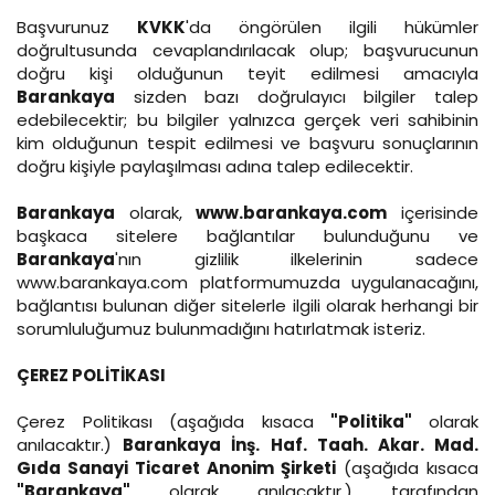
Başvurunuz
KVKK
'da öngörülen ilgili hükümler
doğrultusunda cevaplandırılacak olup; başvurucunun
doğru kişi olduğunun teyit edilmesi amacıyla
Barankaya
sizden bazı doğrulayıcı bilgiler talep
edebilecektir; bu bilgiler yalnızca gerçek veri sahibinin
kim olduğunun tespit edilmesi ve başvuru sonuçlarının
doğru kişiyle paylaşılması adına talep edilecektir.
Barankaya
olarak,
www.barankaya.com
içerisinde
başkaca sitelere bağlantılar bulunduğunu ve
Barankaya
'nın gizlilik ilkelerinin sadece
www.barankaya.com platformumuzda uygulanacağını,
bağlantısı bulunan diğer sitelerle ilgili olarak herhangi bir
sorumluluğumuz bulunmadığını hatırlatmak isteriz.
ÇEREZ POLİTİKASI
Çerez Politikası (aşağıda kısaca
"Politika"
olarak
anılacaktır.)
Barankaya İnş. Haf. Taah. Akar. Mad.
Gıda Sanayi Ticaret Anonim Şirketi
(aşağıda kısaca
"Barankaya"
olarak anılacaktır.) tarafından