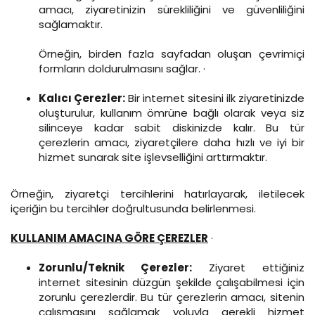
amacı, ziyaretinizin sürekliliğini ve güvenliliğini
sağlamaktır.
Örneğin, birden fazla sayfadan oluşan çevrimiçi
formların doldurulmasını sağlar. ·
Kalıcı Çerezler:
Bir internet sitesini ilk ziyaretinizde
oluşturulur, kullanım ömrüne bağlı olarak veya siz
silinceye kadar sabit diskinizde kalır. Bu tür
çerezlerin amacı, ziyaretçilere daha hızlı ve iyi bir
hizmet sunarak site işlevselliğini arttırmaktır.
Örneğin, ziyaretçi tercihlerini hatırlayarak, iletilecek
içeriğin bu tercihler doğrultusunda belirlenmesi.
KULLANIM AMACINA GÖRE ÇEREZLER
·
Zorunlu/Teknik Çerezler:
Ziyaret ettiğiniz
internet sitesinin düzgün şekilde çalışabilmesi için
zorunlu çerezlerdir. Bu tür çerezlerin amacı, sitenin
çalışmasını sağlamak yoluyla gerekli hizmet