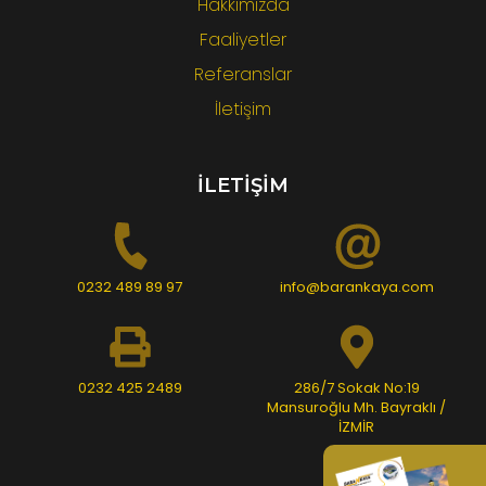
Hakkımızda
Faaliyetler
Referanslar
İletişim
İLETİŞİM
0232 489 89 97
info@barankaya.com
0232 425 2489
286/7 Sokak No:19
Mansuroğlu Mh. Bayraklı /
İZMİR