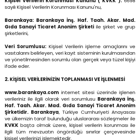
Kişisel Verilerin Korunması Kanunu ("KVKK"):
6698
sayılı Kişisel Verilerin Korunması Kanunu'nu,
Barankaya: Barankaya İnş. Haf. Taah. Akar. Mad.
Gıda Sanayi Ticaret Anonim Şirketi
ile şirket ve grup
şirketlerini,
Veri Sorumlusu:
Kişisel Verilerin işleme amaçlarını ve
vasıtalarını belirleyen, veri kayıt sisteminin kurulmasından
ve yönetilmesinden sorumlu olan gerçek veya tüzel kişiyi
ifade eder.
2. KİŞİSEL VERİLERİNİZİN TOPLANMASI VE İŞLENMESİ
www.barankaya.com
internet sitesi üzerinde işlenen
verileriniz ile ilgili olarak veri sorumlusu
Barankaya İnş.
Haf. Taah. Akar. Mad. Gıda Sanayi Ticaret Anonim
Şirketidir. Barankaya
, Türkiye Cumhuriyeti Anayasası
ve ülkemizin taraf bulunduğu uluslararası sözleşmeler ile
KVKK
başta olmak üzere, kişisel verilerin korunması ile
ilgili tüm mevzuatın öngördüğü sınırlar çerçevesinde
kişisel verilerinizi işlemektedir.