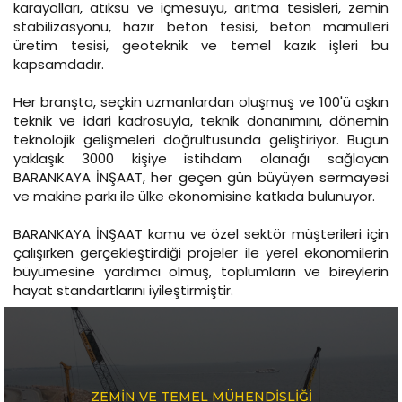
karayolları, atıksu ve içmesuyu, arıtma tesisleri, zemin
stabilizasyonu, hazır beton tesisi, beton mamülleri
üretim tesisi, geoteknik ve temel kazık işleri bu
kapsamdadır.
Her branşta, seçkin uzmanlardan oluşmuş ve 100'ü aşkın
teknik ve idari kadrosuyla, teknik donanımını, dönemin
teknolojik gelişmeleri doğrultusunda geliştiriyor. Bugün
yaklaşık 3000 kişiye istihdam olanağı sağlayan
BARANKAYA İNŞAAT, her geçen gün büyüyen sermayesi
ve makine parkı ile ülke ekonomisine katkıda bulunuyor.
BARANKAYA İNŞAAT kamu ve özel sektör müşterileri için
çalışırken gerçekleştirdiği projeler ile yerel ekonomilerin
büyümesine yardımcı olmuş, toplumların ve bireylerin
hayat standartlarını iyileştirmiştir.
ZEMİN VE TEMEL MÜHENDİSLİĞİ