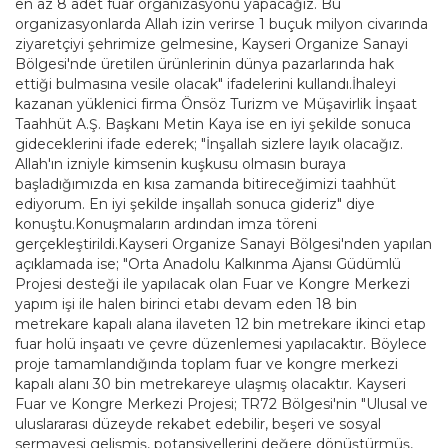
en az 8 adet fuar organizasyonu yapacağız. Bu
organizasyonlarda Allah izin verirse 1 buçuk milyon civarında
ziyaretçiyi şehrimize gelmesine, Kayseri Organize Sanayi
Bölgesi'nde üretilen ürünlerinin dünya pazarlarında hak
ettiği bulmasına vesile olacak" ifadelerini kullandı.İhaleyi
kazanan yüklenici firma Önsöz Turizm ve Müşavirlik İnşaat
Taahhüt A.Ş. Başkanı Metin Kaya ise en iyi şekilde sonuca
gideceklerini ifade ederek; "İnşallah sizlere layık olacağız.
Allah'ın izniyle kimsenin kuşkusu olmasın buraya
başladığımızda en kısa zamanda bitireceğimizi taahhüt
ediyorum. En iyi şekilde inşallah sonuca gideriz" diye
konuştu.Konuşmaların ardından imza töreni
gerçekleştirildi.Kayseri Organize Sanayi Bölgesi'nden yapılan
açıklamada ise; "Orta Anadolu Kalkınma Ajansı Güdümlü
Projesi desteği ile yapılacak olan Fuar ve Kongre Merkezi
yapım işi ile halen birinci etabı devam eden 18 bin
metrekare kapalı alana ilaveten 12 bin metrekare ikinci etap
fuar holü inşaatı ve çevre düzenlemesi yapılacaktır. Böylece
proje tamamlandığında toplam fuar ve kongre merkezi
kapalı alanı 30 bin metrekareye ulaşmış olacaktır. Kayseri
Fuar ve Kongre Merkezi Projesi; TR72 Bölgesi'nin "Ulusal ve
uluslararası düzeyde rekabet edebilir, beşeri ve sosyal
sermayesi gelişmiş, potansiyellerini değere dönüştürmüş,