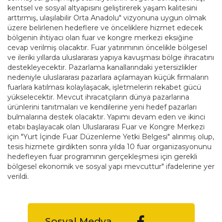
kentsel ve sosyal altyapısını geliştirerek yaşam kalitesini
arttırmış, ulaşılabilir Orta Anadolu" vizyonuna uygun olmak
üzere belirlenen hedeflere ve önceliklere hizmet edecek
bölgenin ihtiyacı olan fuar ve kongre merkezi eksiğine
cevap verilmiş olacaktır. Fuar yatırımının öncelikle bölgesel
ve ileriki yıllarda uluslararası yapıya kavuşması bölge ihracatını
destekleyecektir. Pazarlama kanallarındaki yetersizlikler
nedeniyle uluslararası pazarlara açılamayan küçük firmaların
fuarlara katılması kolaylaşacak, işletmelerin rekabet gücü
yükselecektir. Mevcut ihracatçıların dünya pazarlarına
ürünlerini tanıtmaları ve kendilerine yeni hedef pazarları
bulmalarına destek olacaktır. Yapımı devam eden ve ikinci
etabı başlayacak olan Uluslararası Fuar ve Kongre Merkezi
için "Yurt İçinde Fuar Düzenleme Yetki Belgesi" alınmış olup,
tesis hizmete girdikten sonra yılda 10 fuar organizasyonunu
hedefleyen fuar programının gerçekleşmesi için gerekli
bölgesel ekonomik ve sosyal yapı mevcuttur" ifadelerine yer
verildi.
Sosyal Medya