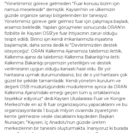
"Yönetimimiz göreve gelmeden "Fuar konusu bizim için
namus meselesidir" demiştik. Kayseri'nin ve ülkemizin
güzide organize sanayi bölgelerinden bir tanesiyiz.
Yönetimimiz göreve gelir gelmez fuar için çalışmaya başladı,
arsamızı belirledik. Yapılan görüşmeler sonucunda ORAN'ın
fizibilite ile Kayseri OSB'ye fuar ihtiyacının zaruri olduğu
tespit edildi. Birinci işin kendi imkanlarımızla inşaatına
başlamıştık, daha sonra dedik ki "Devletimizden destek
isteyeceğiz'. ORAN Kalkınma Ajansımıza talebimizi ilettik,
Kalkınma ajansı da talebimizi Kalkınma Bakanlığı'na iletti.
Kalkınma Bakanlığı projemizin yeterliliğini ve destek
verilmesinin uygun olduğu kanaati hasıl oldu. Bir yol
haritasına uymak durumundasınız, biz de o yol haritasını çok
güzel bir şekilde tamamladık. Kendi yönetim kurulum ve
değerli OSB müdürlüğündeki müdürlerime ayrıca da ORAN
Kalkınma Ajansı'ndaki emeği geçen tüm iş ortaklarımıza
teşekkür ediyoruz" dedi.Kayseri Uluslararası Fuar ve Kongre
Merkezi'nde en az 8 fuar organizasyonu yapacaklarını ve bu
organizasyonlarda 1 buçuk milyon civarında ziyaretçinin
kente gelmesine vesile olacaklarını kaydeden Başkan
Nursaçan; "Kayseri, İç Anadolu'nun güzide üretim
merkezlerinin bir tanesini oluşturmakta. İnanıyoruz ki burada