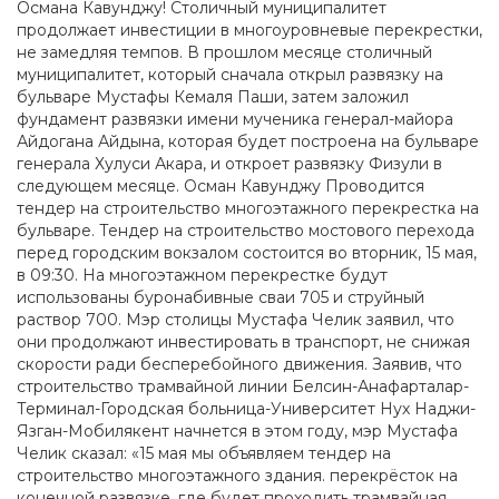
Османа Кавунджу! Столичный муниципалитет
продолжает инвестиции в многоуровневые перекрестки,
не замедляя темпов. В прошлом месяце столичный
муниципалитет, который сначала открыл развязку на
бульваре Мустафы Кемаля Паши, затем заложил
фундамент развязки имени мученика генерал-майора
Айдогана Айдына, которая будет построена на бульваре
генерала Хулуси Акара, и откроет развязку Физули в
следующем месяце. Осман Кавунджу Проводится
тендер на строительство многоэтажного перекрестка на
бульваре. Тендер на строительство мостового перехода
перед городским вокзалом состоится во вторник, 15 мая,
в 09:30. На многоэтажном перекрестке будут
использованы буронабивные сваи 705 и струйный
раствор 700. Мэр столицы Мустафа Челик заявил, что
они продолжают инвестировать в транспорт, не снижая
скорости ради бесперебойного движения. Заявив, что
строительство трамвайной линии Белсин-Анафарталар-
Терминал-Городская больница-Университет Нух Наджи-
Язган-Мобилякент начнется в этом году, мэр Мустафа
Челик сказал: «15 мая мы объявляем тендер на
строительство многоэтажного здания. перекрёсток на
конечной развязке, где будет проходить трамвайная