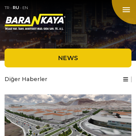
RU
menu
TR
-
-
EN
NEWS
Diğer Haberler