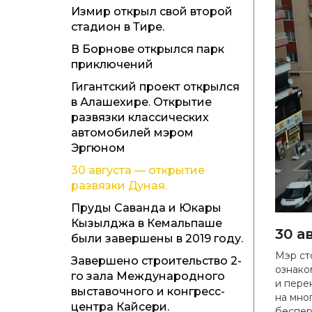
Измир открыл свой второй
стадион в Тире.
В Борнове открылся парк
приключений
Гигантский проект открылся
в Алашехире. Открытие
развязки классических
автомобилей мэром
Эргюном
30 августа — открытие
развязки Дуная.
Пруды Саванда и Юкары
Кызылджа в Кемальпаше
30 а
были завершены в 2019 году.
Мэр ст
Завершено строительство 2-
ознако
го зала Международного
и пере
выставочного и конгресс-
на мно
центра Кайсери.
беспер