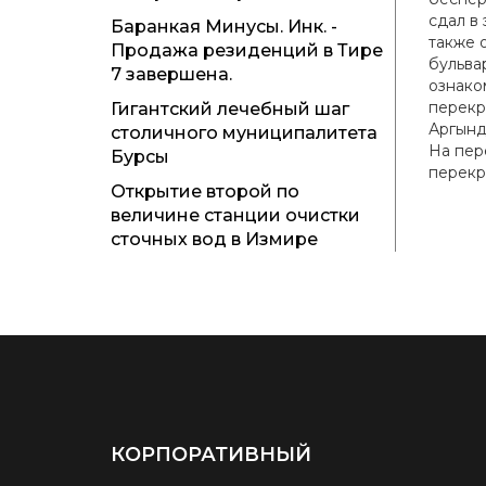
сдал в
Баранкая Минусы. Инк. -
также 
Продажа резиденций в Тире
бульва
7 завершена.
ознако
перекр
Гигантский лечебный шаг
Аргынд
столичного муниципалитета
На пер
Бурсы
перекр
Открытие второй по
величине станции очистки
сточных вод в Измире
КОРПОРАТИВНЫЙ