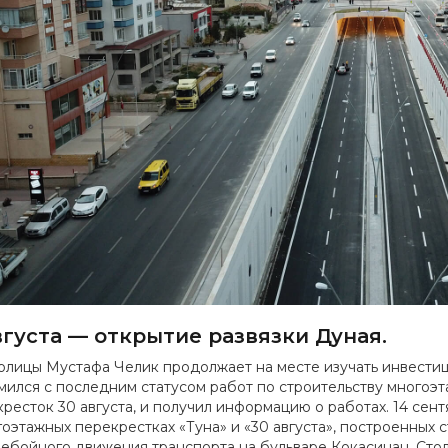
вгуста — открытие развязки Дуная.
олицы Мустафа Челик продолжает на месте изучать инвестиц
мился с последним статусом работ по строительству многоэ
кресток 30 августа, и получил информацию о работах. 14 сен
гоэтажных перекрестках «Туна» и «30 августа», построенных
ебойного движения транспорта на бульваре Кокасинан. Сто