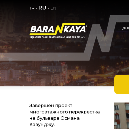
RU
TR
-
-
EN
до
Завершен проект
многоэтажного перекрестка
на бульваре Османа
Кавунджу.