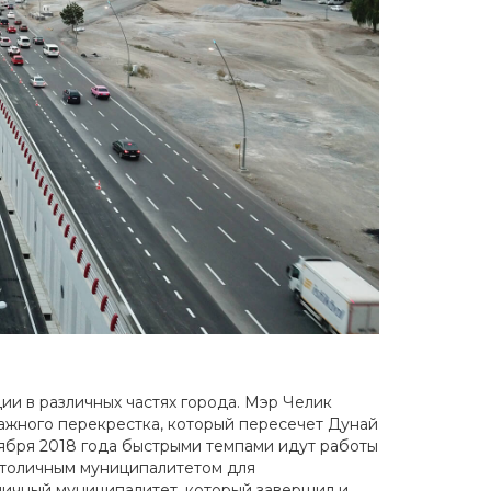
ии в различных частях города. Мэр Челик
тажного перекрестка, который пересечет Дунай
тября 2018 года быстрыми темпами идут работы
 столичным муниципалитетом для
личный муниципалитет, который завершил и