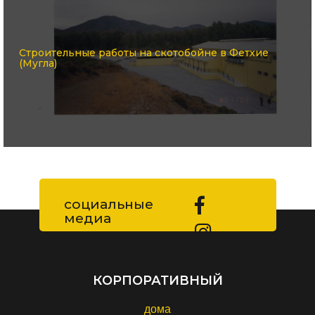
Строительные работы на скотобойне в Фетхие
(Мугла)
социальные
медиа
КОРПОРАТИВНЫЙ
дома