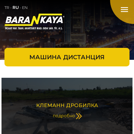
RU
menu
TR
-
-
EN
МАШИНА ДИСТАНЦИЯ
КЛЕМАНН ДРОБИЛКА
подробно