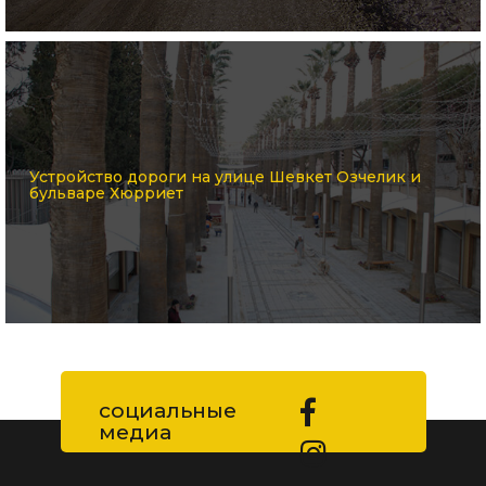
Устройство дороги на улице Шевкет Озчелик и
бульваре Хюрриет
социальные
медиа