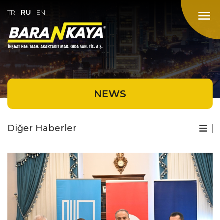
RU
menu
TR
-
-
EN
NEWS
Diğer Haberler