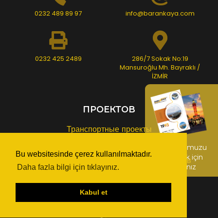
0232 489 89 97
info@barankaya.com
0232 425 2489
286/7 Sokak No:19
Mansuroğlu Mh. Bayraklı /
İZMİR
ПРОЕКТОВ
Транспортные проекты
Проекты надстройки
Kataloğumuzu
Bu websitesinde çerez kullanılmaktadır.
indirmek için
Проекты рекреационных зон и амфитеатров
tıklayınız
Daha fazla bilgi için tıklayınız.
Промышленные проекты
Kişisel Verilerin Korunması
Kabul et
© Copyright 2018 - Все права защищены