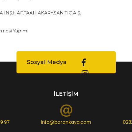
 İNŞ.HAF.TAAH.AKARY.SAN.TİC.A.Ş.
emesi Yapımı
Sosyal Medya
İLETİŞİM
9 97
info@barankaya.com
023