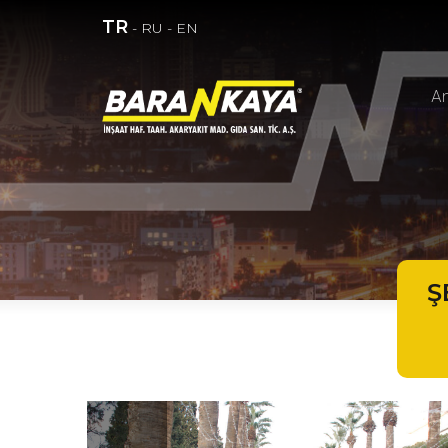
TR
-
RU
-
EN
A
Ş