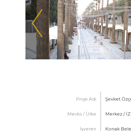
Proje Adı
Şevket Özçe
Mevkii / Ülke
Merkez / İ
İşveren
Konak Bele