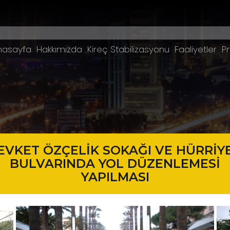
nasayfa
Hakkımızda
Kireç Stabilizasyonu
Faaliyetler
Pr
EVKET ÖZÇELİK SOKAĞI VE HÜRRİY
BULVARINDA YOL DÜZENLEMESİ
YAPILMASI