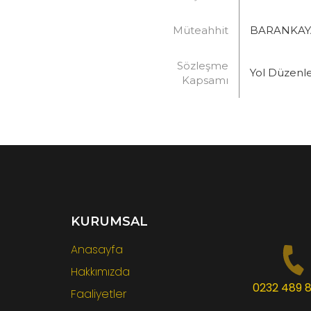
Müteahhit
BARANKAYA
Sözleşme
Yol Düzenl
Kapsamı
KURUMSAL
Anasayfa
Hakkımızda
0232 489 8
Faaliyetler