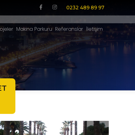
0232 489 89 97
ojeler
Makina Parkuru
Referanslar
İletişim
ET