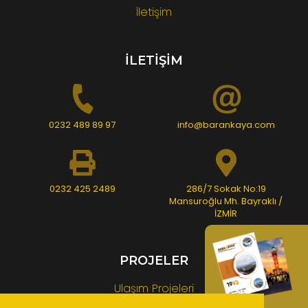
İletişim
İLETİŞİM
0232 489 89 97
info@barankaya.com
0232 425 2489
286/7 Sokak No:19
Mansuroğlu Mh. Bayraklı /
İZMİR
PROJELER
Ulaşım Projeleri