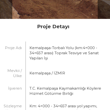
Proje Detayı
Proje Adı
Kemalpaşa-Torbalı Yolu (km:4+000 -
34+657 arası) Toprak Tesviye ve Sanat
Yapıları İşi
Mevkii /
Kemalpaşa / İZMİR
Ülke
İşveren
T.C. Kemalpaşa Kaymakamlığı Köylere
Hizmet Götürme Birliği
Sözleşme
Km: 4+000 - 34+657 arası yol yapımı,