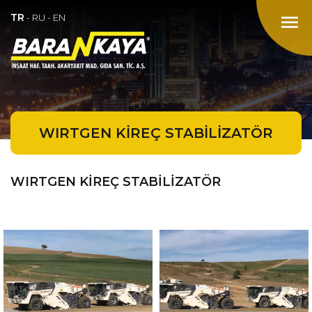
TR
menu
-
RU
-
EN
WIRTGEN KİREÇ STABİLİZATÖR
WIRTGEN KİREÇ STABİLİZATÖR