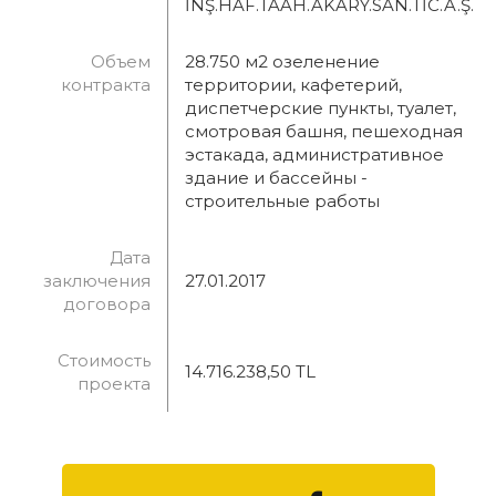
İNŞ.HAF.TAAH.AKARY.SAN.TİC.A.Ş.
Объем
28.750 м2 озеленение
контракта
территории, кафетерий,
диспетчерские пункты, туалет,
смотровая башня, пешеходная
эстакада, административное
здание и бассейны -
строительные работы
Дата
заключения
27.01.2017
договора
Стоимость
14.716.238,50 TL
проекта