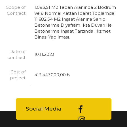
Scope of
1.093,51 M2 Taban Alanında 2 Bodrum
Contract
Ve 8 Normal Kattan İbaret Toplamda
11.682,54 M2 İnşaat Alanına Sahip
Betonarme Diyafram İksa Duvarı İle
Betonarme İnşaat Tarzında Hizmet
Binası Yapılması.
Date of
10.11.2023
contract
Cost of
413.447.000,00 ₺
project
Social Media